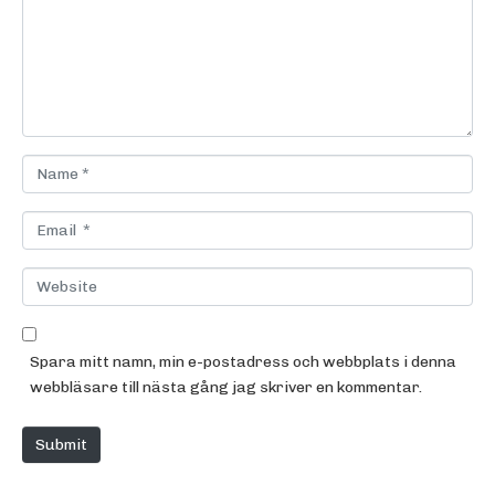
m
e
n
t
*
N
a
m
E
e
m
*
a
W
i
e
l
b
*
s
Spara mitt namn, min e-postadress och webbplats i denna
i
webbläsare till nästa gång jag skriver en kommentar.
t
e
Submit