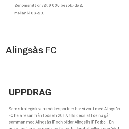
genomsnitt drygt 9 000 besök/dag,
mellan kl 06-23.
Alingsås FC
UPPDRAG
Som strategisk varumärkespartner har vi varit med Alingsås
FC hela resan från födseln 2017, tills dess att de nu går
samman med Alingsås IF och bildar Alingsås IF Fotboll. En
grymt häftig resa med den främsta damfotbollen i området,