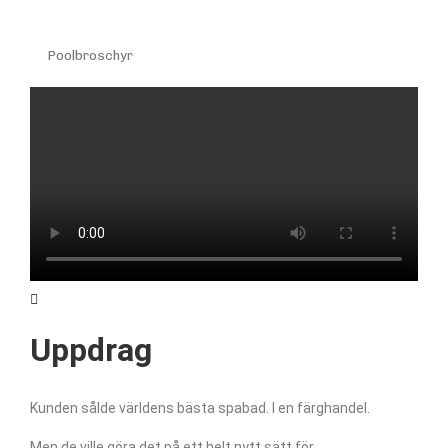
Poolbroschyr
Uppdrag
Kunden sålde världens bästa spabad. I en färghandel.
Men de ville göra det på ett helt nytt sätt för