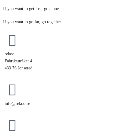
I
f
y
o
u
w
a
n
t
t
o
g
e
t
l
o
s
t
,
g
o
a
l
o
n
e
.
I
f
y
o
u
w
a
n
t
t
o
g
o
f
a
r
,
g
o
t
o
g
e
t
h
e
r
.
rekoo
Fabriksstråket 4
433 76 Jonsered
info@rekoo.se