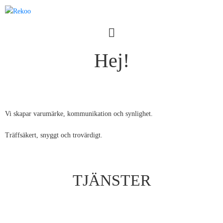
Hej!
V
i
s
k
a
p
a
r
v
a
r
u
m
ä
r
k
e
,
k
o
m
m
u
n
i
k
a
t
i
o
n
o
c
h
s
y
n
l
i
g
h
e
t
.
T
r
ä
f
f
s
ä
k
e
r
t
,
s
n
y
g
g
t
o
c
h
t
r
o
v
ä
r
d
i
g
t
.
TJÄNSTER