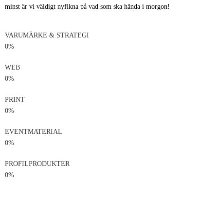
minst är vi väldigt nyfikna på vad som ska hända i morgon!
VARUMÄRKE & STRATEGI
0
%
WEB
0
%
PRINT
0
%
EVENTMATERIAL
0
%
PROFILPRODUKTER
0
%
Vårt enormt stora kontaktnät och våra
grymma samarbeten gör att vi kan få full